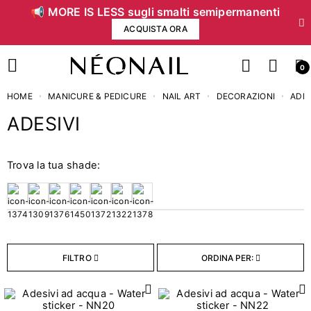
📢 MORE IS LESS sugli smalti semipermanenti
ACQUISTA ORA
0
HOME
MANICURE & PEDICURE
NAIL ART
DECORAZIONI
ADES
ADESIVI
Prezzo
Trova la tua shade:
€
€
CANCELLA FILTRI
FILTRO
ORDINA PER: