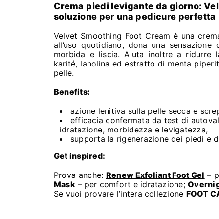
Crema piedi levigante da giorno: Ve
soluzione per una pedicure perfetta
Velvet Smoothing Foot Cream è una crema 
all’uso quotidiano, dona una sensazione d
morbida e liscia. Aiuta inoltre a ridurre 
karité, lanolina ed estratto di menta piperi
pelle.
Benefits:
azione lenitiva sulla pelle secca e scre
efficacia confermata da test di autova
idratazione, morbidezza e levigatezza,
supporta la rigenerazione dei piedi e 
Get inspired:
Prova anche:
Renew Exfoliant Foot Gel
– p
Mask
– per comfort e idratazione;
Overnig
Se vuoi provare l’intera collezione
FOOT C