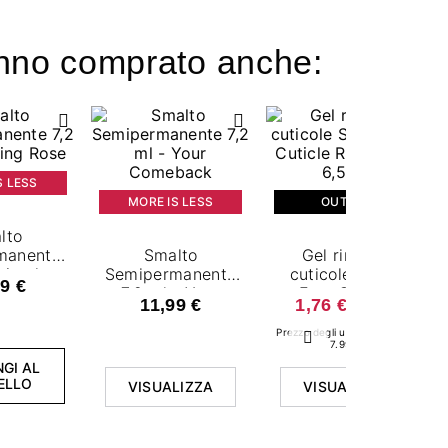
hanno comprato anche:
S LESS
MORE IS LESS
OUTLET
lto
manente
Smalto
Gel rimuovi
 Morning
Semipermanente
cuticole Super
9 €
se
7,2 ml - Your
Fast Cuticle
11,99 €
1,76 €
7,99 €
Comeback
Remover - 6,5 ml
Prezzo degli ultimi 30 giorni:
Successivo
7.99 €
GI AL
ELLO
VISUALIZZA
VISUALIZZA