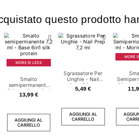
acquistato questo prodotto 
MORE I
MORE IS LESS
Sgrassatore Per
Sma
Smalto
Unghie - Nail
Semiper
semipermanente
Prep 7,2 ml
7,2 ml -
5,49 €
11,9
7,2 ml - Base 6in1
Ro
13,99 €
silk protein
AGGIUNGI AL
AGGIUN
CARRELLO
CARR
AGGIUNGI AL
CARRELLO