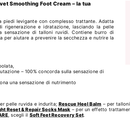
lvet Smoothing Foot Cream – la tua
piedi levigante con complesso trattante. Adatta
i rigenerazione e idratazione, lasciando la pelle
la sensazione di talloni ruvidi. Contiene burro di
ta per aiutare a prevenire la secchezza e nutrire la
polata,
lutazione – 100% concorda sulla sensazione di
dona una sensazione di nutrimento
er pelle ruvida e indurita;
Rescue Heel Balm
– per tallon
ht Reset & Repair Socks Mask
– per un effetto trattamen
ARE
, scegli il
Soft Feet Recovery Set
.