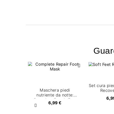
Guard
Set cura pied
Maschera piedi
Recove
nutriente da notte:
6,9
Complete Repair Foot
6,99 €
Mask
Precedente