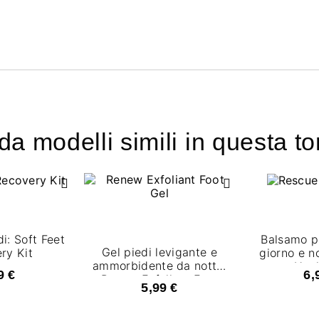
a modelli simili in questa to
i: Soft Feet
Balsamo pi
Gel piedi levigante e
ry Kit
giorno e n
ammorbidente da notte:
Heel
9 €
6,
Renew Exfoliant Foot
5,99 €
Gel