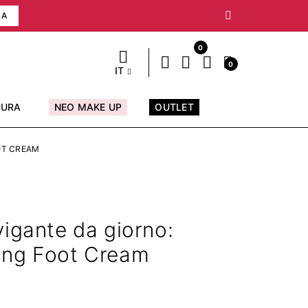
RA
0
0
IT
CURA
NEO MAKE UP
OUTLET
OT CREAM
vigante da giorno:
ing Foot Cream