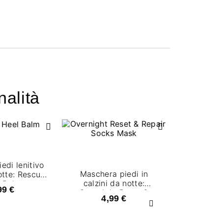
nalità
edi lenitivo
Maschera piedi in
otte: Rescue
calzini da notte:
 Balm
99 €
Overnight Reset &
4,99 €
Repair Socks Mask
Successivo