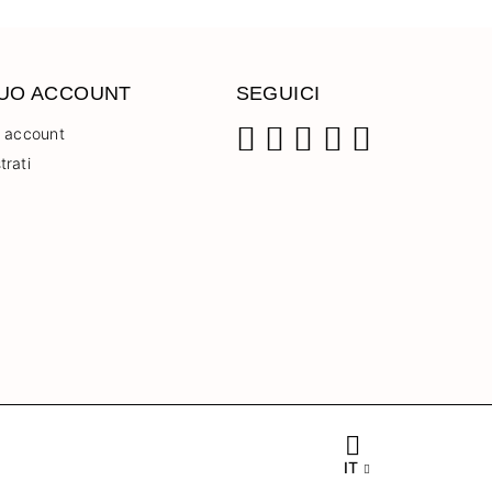
TUO ACCOUNT
SEGUICI
o account
trati
Facebook
Instagram
Pinterest
YouTube
TikTok
IT