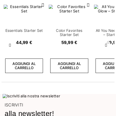
Essentials Starter Set
Color Favorites
All You Ne
Starter Set
– Start
44,99 €
59,99 €
49,9
Precedente
Succ
AGGIUNGI AL
AGGIUNGI AL
AGGIUN
CARRELLO
CARRELLO
CARR
ISCRIVITI
alla newsletter!