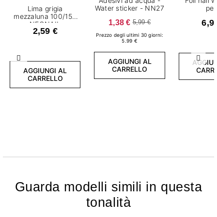
Adesivi ad acqua -
Foil nail 
Water sticker - NN27
pez
Lima grigia
mezzaluna 100/150
1,38 €
6,9
5,99 €
NEONAIL
2,59 €
Prezzo degli ultimi 30 giorni:
5.99 €
AGGIUNGI AL
Precedente
Succ
AGGIUN
CARRELLO
CARR
AGGIUNGI AL
CARRELLO
Guarda modelli simili in questa
tonalità