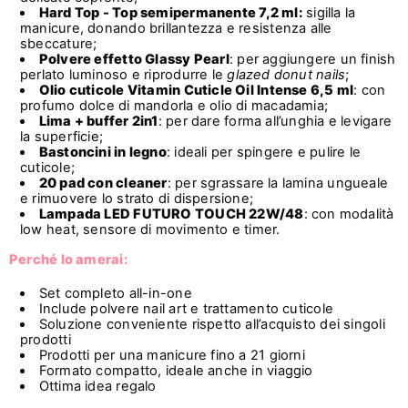
Hard Top -
Top semipermanente 7,2 ml
:
sigilla la
manicure, donando brillantezza e resistenza alle
sbeccature;
Polvere effetto Glassy Pearl
: per aggiungere un finish
perlato luminoso e riprodurre le
glazed donut nails
;
Olio cuticole Vitamin Cuticle Oil Intense 6,5 ml
: con
profumo dolce di mandorla e olio di macadamia;
Lima + buffer 2in1
: per dare forma all’unghia e levigare
la superficie;
Bastoncini in legno
: ideali per spingere e pulire le
cuticole;
20 pad con cleaner
: per sgrassare la lamina ungueale
e rimuovere lo strato di dispersione;
Lampada LED FUTURO TOUCH 22W/48
: con modalità
low heat, sensore di movimento e timer.
Perché lo amerai:
Set completo all-in-one
Include polvere nail art e trattamento cuticole
Soluzione conveniente rispetto all’acquisto dei singoli
prodotti
Prodotti per una manicure fino a 21 giorni
Formato compatto, ideale anche in viaggio
Ottima idea regalo