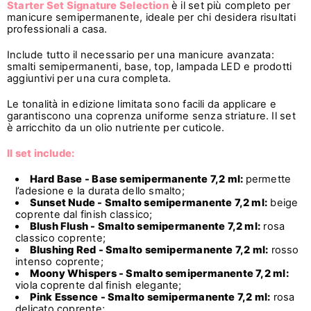
Starter Set Signature Selection
è il set più completo per
manicure semipermanente, ideale per chi desidera risultati
professionali a casa.
Include tutto il necessario per una manicure avanzata:
smalti semipermanenti, base, top, lampada LED e prodotti
aggiuntivi per una cura completa.
Le tonalità in edizione limitata sono facili da applicare e
garantiscono una coprenza uniforme senza striature. Il set
è arricchito da un olio nutriente per cuticole.
Il set include:
Hard Base -
Base semipermanente 7,2 ml
:
permette
l’adesione e la durata dello smalto;
Sunset Nude -
Smalto semipermanente 7,2 ml
:
beige
coprente dal finish classico;
Blush Flush -
Smalto semipermanente 7,2 ml
:
rosa
classico coprente;
Blushing Red -
Smalto semipermanente 7,2 ml
:
rosso
intenso coprente;
Moony Whispers -
Smalto semipermanente 7,2 ml
:
viola coprente dal finish elegante;
Pink Essence -
Smalto semipermanente 7,2 ml
:
rosa
delicato coprente;