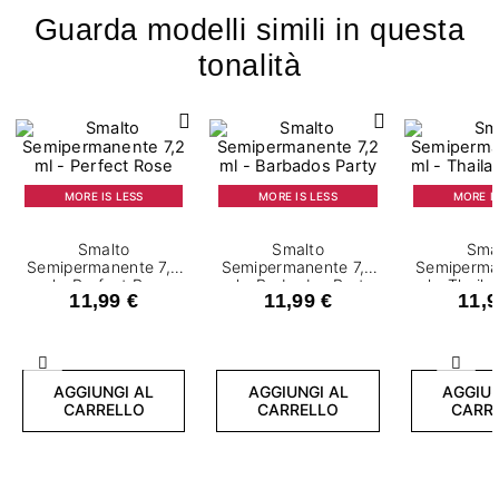
Guarda modelli simili in questa
tonalità
MORE IS LESS
MORE IS LESS
MORE IS
Smalto
Smalto
Sma
Semipermanente 7,2
Semipermanente 7,2
Semiperma
ml - Perfect Rose
ml - Barbados Party
ml - Thail
11,99 €
11,99 €
11,9
Precedente
Succ
AGGIUNGI AL
AGGIUNGI AL
AGGIUN
CARRELLO
CARRELLO
CARR