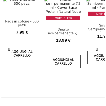
MORE IS
MORE IS LESS
Pads in cotone - 500
pezzi
Sma
Semiperma
Smalto
7,99 €
ml - Pur
semipermanente 7,2
11,9
ml - Cover Base
13,99 €
Protein Natural Nude
Precedente
Succ
AGGIUNGI AL
CARRELLO
AGGIUN
CARR
AGGIUNGI AL
CARRELLO