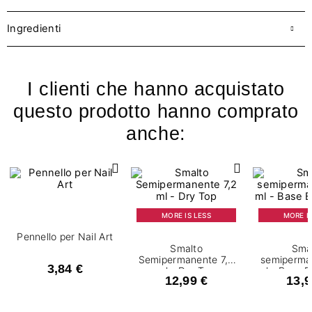
Ingredienti
I clienti che hanno acquistato
questo prodotto hanno comprato
anche:
MORE IS LESS
MORE IS
Pennello per Nail Art
Smalto
Sma
Semipermanente 7,2
semiperma
3,84 €
ml - Dry Top
ml - Base 
12,99 €
13,9