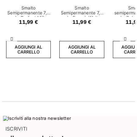
Smalto
Smalto
Sma
Semipermanente 7,2
Semipermanente 7,2
semiperma
ml - Perfect Milk
ml - French White
ml - Celes
11,99 €
11,99 €
11,9
Precedente
Succ
AGGIUNGI AL
AGGIUNGI AL
AGGIUN
CARRELLO
CARRELLO
CARR
ISCRIVITI