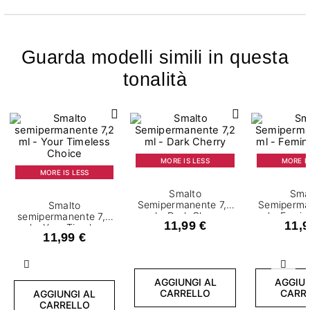
Guarda modelli simili in questa
tonalità
MORE IS LESS
MORE IS
MORE IS LESS
Smalto
Sma
Semipermanente 7,2
Semiperma
Smalto
ml - Dark Cherry
ml - Femin
semipermanente 7,2
11,99 €
11,9
ml - Your Timeless
11,99 €
Choice
Precedente
Succ
AGGIUNGI AL
AGGIUN
CARRELLO
CARR
AGGIUNGI AL
CARRELLO