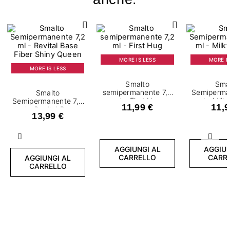
MORE IS LESS
MORE IS
MORE IS LESS
Smalto
Sma
semipermanente 7,2
Semiperma
Smalto
ml - First Hug
ml - Milk
Semipermanente 7,2
11,99 €
11,9
ml - Revital Base
13,99 €
Fiber Shiny Queen
Precedente
Succ
AGGIUNGI AL
AGGIUN
CARRELLO
CARR
AGGIUNGI AL
CARRELLO