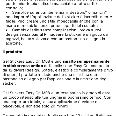
per te, niente più cuticole macchiate e tutto sotto
controllo;
Semplice su entrambe le mani: destrors* o mancin*,
non importa! L'applicazione dello sticker è incredibilmente
facile. Puoi creare uno stile impeccabile anche con la
mano meno abile senza preoccuparti del risultato;
Cambio di stile senza complicazioni: prova nuovi
design senza paura! Rimuovere lo sticker è un gioco da
ragazzi, basta sollevarlo con un bastoncino di legno in
acetone.
Il prodotto
Gel Stickers Easy On M08 è uno
smalto semipermanente
in sticker rosa antico
della collezione Easy On, composta
da 12 diversi design. Sottile, elastico e completamente privo
di odori, il prodotto include anche una mini lima e un
bastoncino di legno per l’applicazione e la rimozione degli
sticker.
Gel Stickers Easy On M08 è un rosa antico in grado di dare
un tocco intenso alle tue unghie in pochissimo tempo. Con
una copertura totale, la sua applicazione è veloce e
piacevole, e richiede solo 20 minuti!
Disponibile in un pratico foglio con ben 20 sticker di diverse