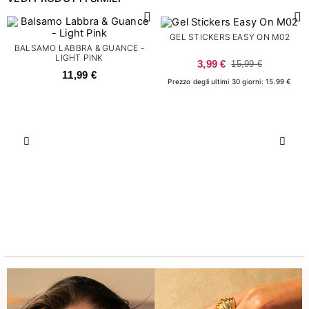
GEL STICKERS EASY ON M02
BALSAMO LABBRA & GUANCE -
LIGHT PINK
3,99 €
15,99 €
11,99 €
Prezzo degli ultimi 30 giorni: 15.99 €
Precedente
Succ