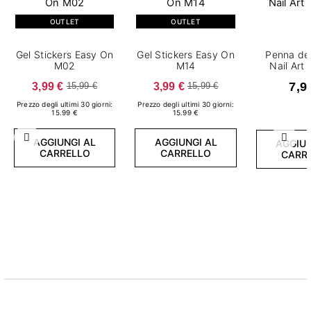
OUTLET
OUTLET
Gel Stickers Easy On
Gel Stickers Easy On
Penna de
M02
M14
Nail Art
3,99 €
3,99 €
7,9
15,99 €
15,99 €
Prezzo degli ultimi 30 giorni:
Prezzo degli ultimi 30 giorni:
15.99 €
15.99 €
AGGIUNGI AL
AGGIUNGI AL
Precedente
Succ
AGGIUN
CARRELLO
CARRELLO
CARR