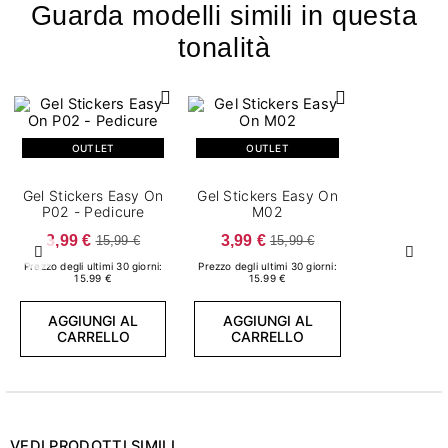
Guarda modelli simili in questa
tonalità
OUTLET
OUTLET
Gel Stickers Easy On
Gel Stickers Easy On
P02 - Pedicure
M02
3,99 €
3,99 €
15,99 €
15,99 €
Precedente
Succ
Prezzo degli ultimi 30 giorni:
Prezzo degli ultimi 30 giorni:
15.99 €
15.99 €
AGGIUNGI AL
AGGIUNGI AL
CARRELLO
CARRELLO
VEDI PRODOTTI SIMILI