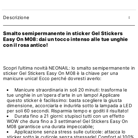
Descrizione
Smalto semipermanente in sticker Gel Stickers
Easy On M08: dai un tocco intenso alle tue unghie
con il rosa antico!
Scopri l’ultima novità NEONAIL: lo smalto semipermanente in
stick
er Gel Stickers Easy On M08 è la chiave per una
manicure unica! Ecco perché dovresti averlo:
Manicure straordinaria in soli 20 minuti: trasforma le
tue unghie in un'opera d'arte in un lampo! Applicare
questo sticker è facilissimo: basta scegliere la giusta
dimensione, accorciarla e indurirla sotto la lampada a LED
per soli 60 secondi. Risparmia tempo e goditi il risultato!
Durata fino a 21 giorni: stupisci tutti con un effetto
WOW che dura fino a 3 settimane! Gel Stickers Easy On
M08 garantisce una durata impeccabile;
Applicazione senza stress sulle cuticole: attacca lo
sticker sotto le cuticole senza stressarle! Comfort al 100%