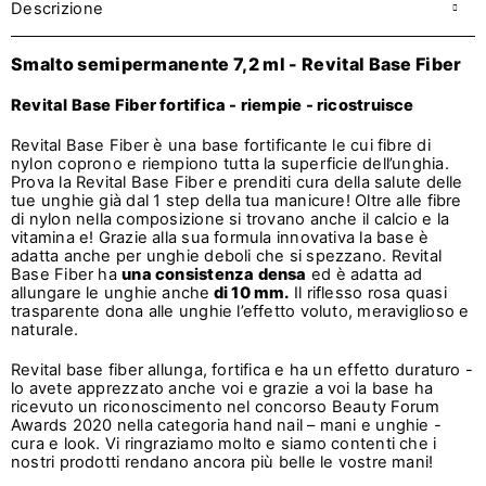
Descrizione
Smalto semipermanente 7,2 ml - Revital Base Fiber
Revital Base Fiber fortifica - riempie - ricostruisce
Revital Base Fiber è una base fortificante le cui fibre di
nylon coprono e riempiono tutta la superficie dell’unghia.
Prova la Revital Base Fiber e prenditi cura della salute delle
tue unghie già dal 1 step della tua manicure! Oltre alle fibre
di nylon nella composizione si trovano anche il calcio e la
vitamina e! Grazie alla sua formula innovativa la base è
adatta anche per unghie deboli che si spezzano. Revital
Base Fiber ha
una consistenza densa
ed è adatta ad
allungare le unghie anche
di 10 mm.
Il riflesso rosa quasi
trasparente dona alle unghie l’effetto voluto, meraviglioso e
naturale.
Revital base fiber allunga, fortifica e ha un effetto duraturo -
lo avete apprezzato anche voi e grazie a voi la base ha
ricevuto un riconoscimento nel concorso Beauty Forum
Awards 2020 nella categoria hand nail – mani e unghie -
cura e look. Vi ringraziamo molto e siamo contenti che i
nostri prodotti rendano ancora più belle le vostre mani!