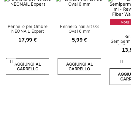
MORE IS
Pennello per Ombre
Pennello nail art 03
NEONAIL Expert
Oval 6 mm
Sma
17,99 €
5,99 €
Semiperma
ml - Revi
13,9
Fiber Wa
Precedente
Succ
AGGIUNGI AL
AGGIUNGI AL
CARRELLO
CARRELLO
AGGIUN
CARR