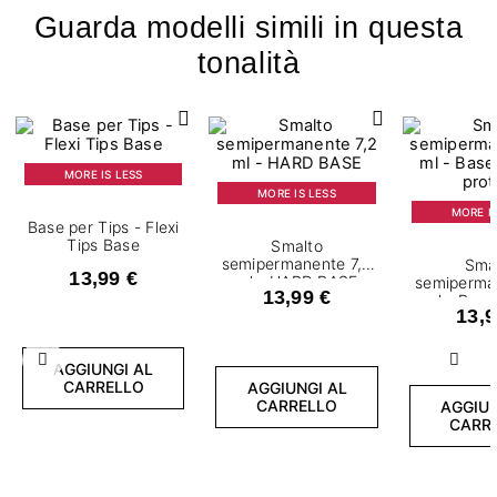
Guarda modelli simili in questa
tonalità
MORE IS LESS
MORE IS LESS
MORE IS
Base per Tips - Flexi
Tips Base
Smalto
semipermanente 7,2
Sma
13,99 €
ml - HARD BASE
semiperma
13,99 €
ml - Base 
13,9
prot
Precedente
Succ
AGGIUNGI AL
CARRELLO
AGGIUNGI AL
CARRELLO
AGGIUN
CARR