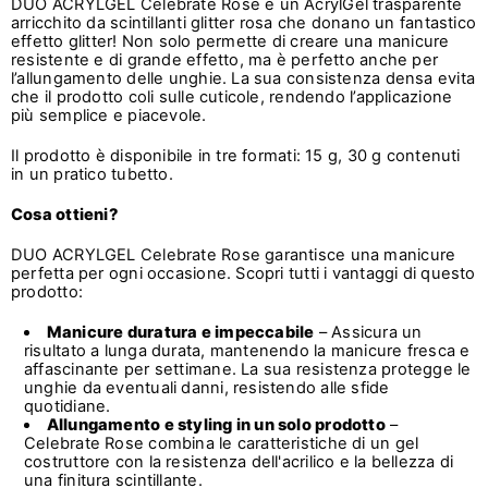
DUO ACRYLGEL Celebrate Rose è un AcrylGel trasparente
arricchito da scintillanti glitter rosa che donano un fantastico
effetto glitter! Non solo permette di creare una manicure
resistente e di grande effetto, ma è perfetto anche per
l’allungamento delle unghie. La sua consistenza densa evita
che il prodotto coli sulle cuticole, rendendo l’applicazione
più semplice e piacevole.
Il prodotto è disponibile in tre formati: 15 g, 30 g contenuti
in un pratico tubetto.
Cosa ottieni?
DUO ACRYLGEL Celebrate Rose garantisce una manicure
perfetta per ogni occasione. Scopri tutti i vantaggi di questo
prodotto:
Manicure duratura e impeccabile
– Assicura un
risultato a lunga durata, mantenendo la manicure fresca e
affascinante per settimane. La sua resistenza protegge le
unghie da eventuali danni, resistendo alle sfide
quotidiane.
Allungamento e styling in un solo prodotto
–
Celebrate Rose combina le caratteristiche di un gel
costruttore con la resistenza dell'acrilico e la bellezza di
una finitura scintillante.