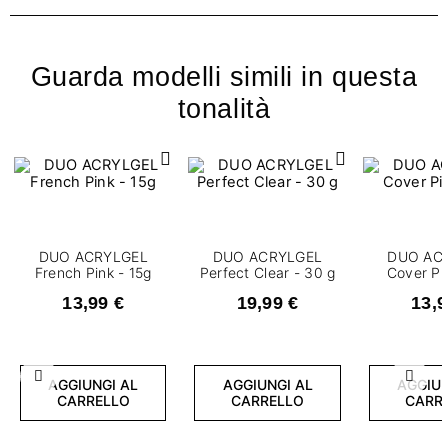
Guarda modelli simili in questa
tonalità
DUO ACRYLGEL
DUO ACRYLGEL
DUO AC
French Pink - 15g
Perfect Clear - 30 g
Cover Pi
13,99 €
19,99 €
13,9
Precedente
Succ
AGGIUNGI AL
AGGIUNGI AL
AGGIUN
CARRELLO
CARRELLO
CARR