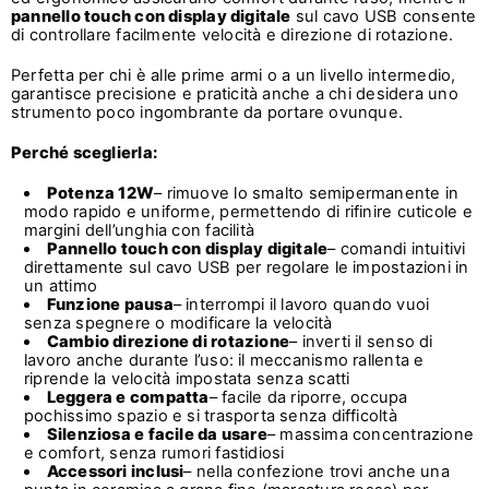
pannello touch con display digitale
sul cavo USB consente
di controllare facilmente velocità e direzione di rotazione.
Perfetta per chi è alle prime armi o a un livello intermedio,
garantisce precisione e praticità anche a chi desidera uno
strumento poco ingombrante da portare ovunque.
Perché sceglierla:
Potenza 12W
– rimuove lo smalto semipermanente in
modo rapido e uniforme, permettendo di rifinire cuticole e
margini dell’unghia con facilità
Pannello touch con display digitale
– comandi intuitivi
direttamente sul cavo USB per regolare le impostazioni in
un attimo
Funzione pausa
– interrompi il lavoro quando vuoi
senza spegnere o modificare la velocità
Cambio direzione di rotazione
– inverti il senso di
lavoro anche durante l’uso: il meccanismo rallenta e
riprende la velocità impostata senza scatti
Leggera e compatta
– facile da riporre, occupa
pochissimo spazio e si trasporta senza difficoltà
Silenziosa e facile da usare
– massima concentrazione
e comfort, senza rumori fastidiosi
Accessori inclusi
– nella confezione trovi anche una