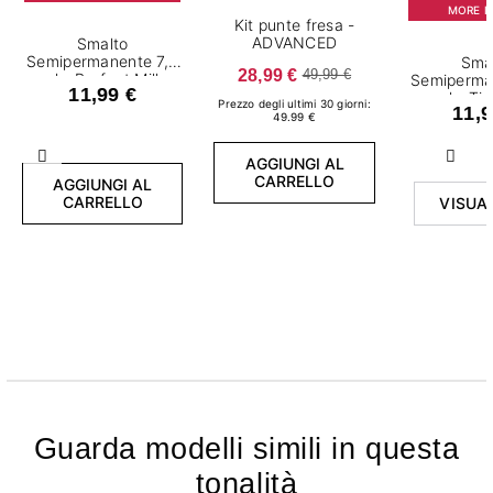
MORE IS
Kit punte fresa -
ADVANCED
Smalto
Semipermanente 7,2
Sma
28,99 €
49,99 €
ml - Perfect Milk
Semiperma
11,99 €
ml - Ti
Prezzo degli ultimi 30 giorni:
11,9
Anyw
49.99 €
AGGIUNGI AL
Precedente
Succ
CARRELLO
AGGIUNGI AL
CARRELLO
VISUA
Guarda modelli simili in questa
tonalità