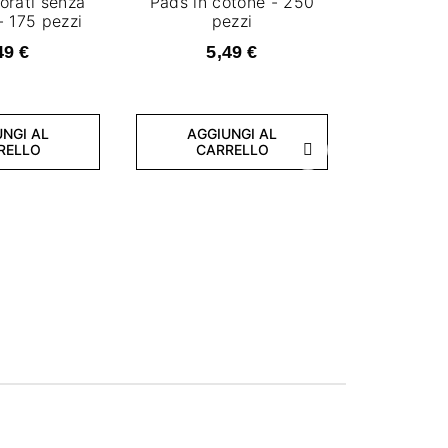
orati senza
Pads in cotone - 250
- 175 pezzi
pezzi
49 €
5,49 €
NGI AL
AGGIUNGI AL
RELLO
CARRELLO
Successivo
Nail foil 
250
17
AGGI
CA