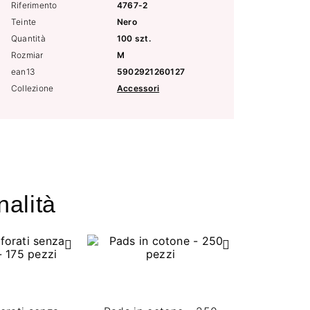
Riferimento
4767-2
Teinte
Nero
Quantità
100 szt.
Rozmiar
M
ean13
5902921260127
Collezione
Accessori
nalità