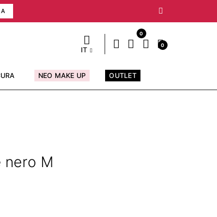
RA
0
0
IT
CURA
NEO MAKE UP
OUTLET
le nero M