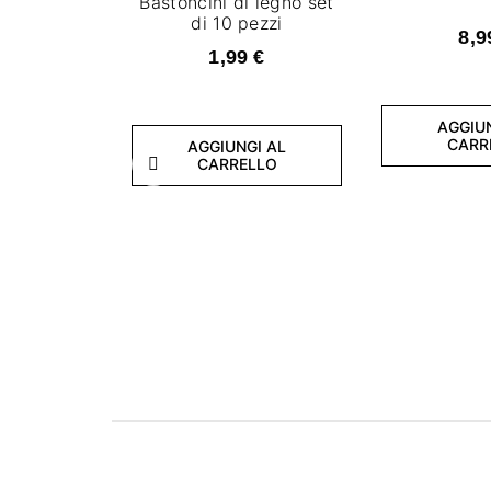
Bastoncini di legno set
di 10 pezzi
8,9
1,99 €
AGGIU
CARR
AGGIUNGI AL
CARRELLO
Precedente