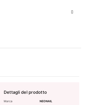
Successivo
ADESIVI AD
WATER STIC
5,9
Dettagli del prodotto
Marca
NEONAIL