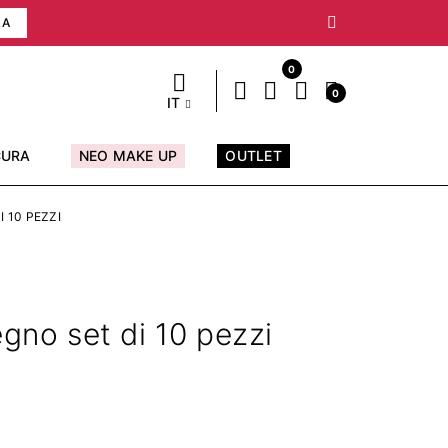
RA
0
0
IT
CURA
NEO MAKE UP
OUTLET
I 10 PEZZI
egno set di 10 pezzi