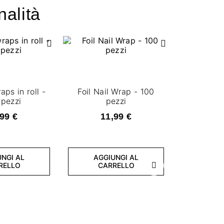
nalità
raps in roll -
Foil Nail Wrap - 100
pezzi
pezzi
99 €
11,99 €
NGI AL
AGGIUNGI AL
RELLO
CARRELLO
Successivo
Foil nail 
6