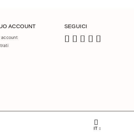
TUO ACCOUNT
SEGUICI
o account
trati
Facebook
Instagram
Pinterest
YouTube
TikTok
IT