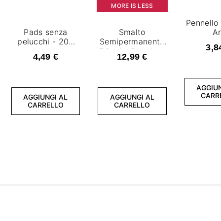
MORE IS LESS
Pennello 
Pads senza
Smalto
Ar
pelucchi - 200
Semipermanente
3,8
pezzi
7,2 ml - Base/top
4,49 €
12,99 €
2in1
AGGIUN
CARR
AGGIUNGI AL
AGGIUNGI AL
CARRELLO
CARRELLO