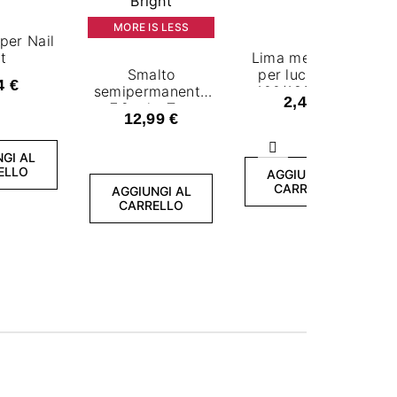
MORE IS LESS
per Nail
t
Lima mezzaluna
Smalto
per lucidatura
4 €
semipermanente
100/180 - rosa
2,49 €
7,2 ml - Top
12,99 €
Shine Bright
Successivo
GI AL
ELLO
AGGIUNGI AL
CARRELLO
AGGIUNGI AL
CARRELLO