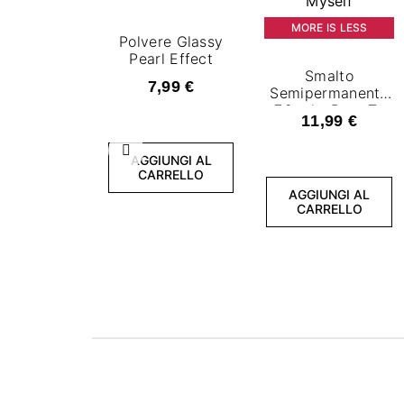
MORE IS LESS
Polvere Glassy
Pearl Effect
Smalto
7,99 €
Semipermanente
7,2 ml - Born To
11,99 €
Be Myself
Precedente
AGGIUNGI AL
CARRELLO
AGGIUNGI AL
CARRELLO