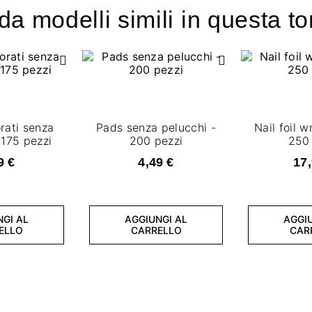
a modelli simili in questa to
rati senza
Pads senza pelucchi -
Nail foil w
 175 pezzi
200 pezzi
250 
9 €
4,49 €
17,
NGI AL
AGGIUNGI AL
AGGIU
ELLO
CARRELLO
CAR