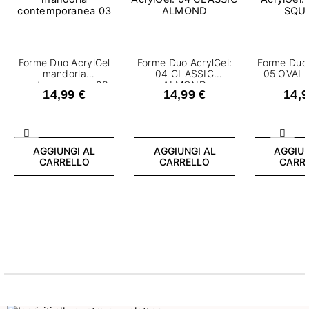
Forme Duo AcrylGel
Forme Duo AcrylGel:
Forme Duo 
mandorla
04 CLASSIC
05 OVAL
contemporanea 03
ALMOND
14,99 €
14,99 €
14,9
Precedente
Succ
AGGIUNGI AL
AGGIUNGI AL
AGGIUN
CARRELLO
CARRELLO
CARR