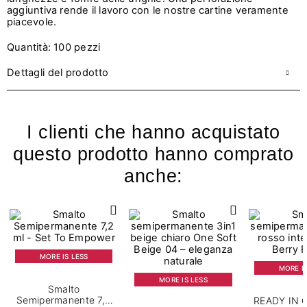
aggiuntiva rende il lavoro con le nostre cartine veramente
piacevole.
Quantità: 100 pezzi
Dettagli del prodotto
I clienti che hanno acquistato
questo prodotto hanno comprato
anche:
MORE IS LESS
MORE IS
MORE IS LESS
Smalto
Semipermanente 7,2
READY IN 