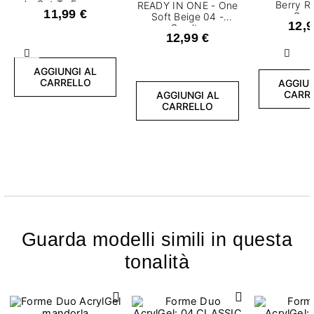
ml - Set To Empower
Berry R
READY IN ONE - One
11,99 €
Sma
Soft Beige 04 -
12,9
semiperma
Smalto
12,99 €
m
semipermanente 7,2
ml
Precedente
Succ
AGGIUNGI AL
CARRELLO
AGGIUN
CARR
AGGIUNGI AL
CARRELLO
Guarda modelli simili in questa
tonalità