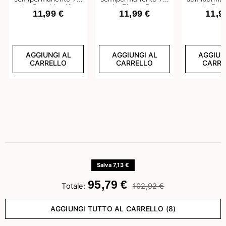
ml - Sunshine Kiss
ml - Fierce Rose
ml - Bra
11,99 €
11,99 €
11,9
AGGIUNGI AL
AGGIUNGI AL
AGGIUN
CARRELLO
CARRELLO
CARRE
Salva 7,13 €
95,79 €
Totale:
102,92 €
AGGIUNGI TUTTO AL CARRELLO (8)