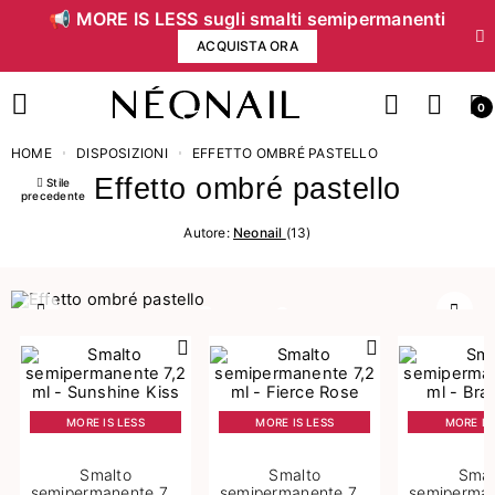
📢 MORE IS LESS sugli smalti semipermanenti
ACQUISTA ORA
0
HOME
DISPOSIZIONI
EFFETTO OMBRÉ PASTELLO
Effetto ombré pastello
Stile
precedente
Autore:
Neonail
(13)
Precedente
Succe
MORE IS LESS
MORE IS LESS
MORE IS
Smalto
Smalto
Smal
semipermanente 7,2
semipermanente 7,2
semiperman