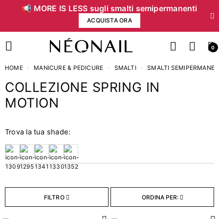
📢 MORE IS LESS sugli smalti semipermanenti
ACQUISTA ORA
0
HOME
MANICURE & PEDICURE
SMALTI
SMALTI SEMIPERMANEN
COLLEZIONE SPRING IN
MOTION
Prezzo
Trova la tua shade:
€
€
Capacità
9
7,2 ml
FILTRO
ORDINA PER: