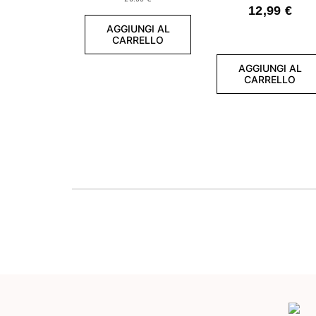
- Smalto
12,99 €
semipermanente
7,2 ml
AGGIUNGI AL
CARRELLO
AGGIUNGI AL
CARRELLO