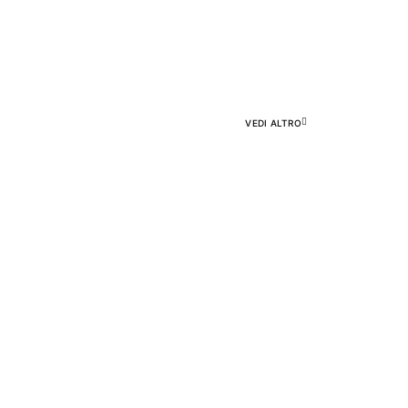
NE
VEDI ALTRO