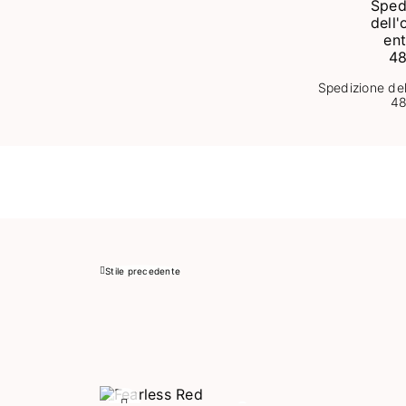
Spedizione del
4
Stile precedente
Precedente