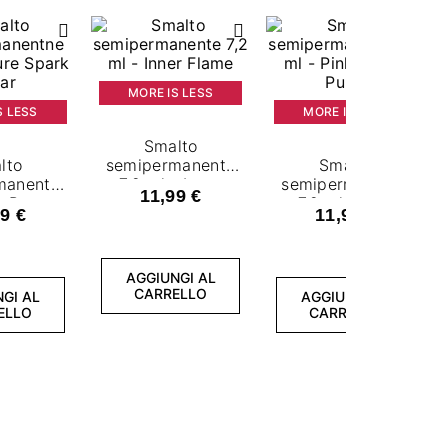
MORE IS LESS
S LESS
MORE IS LESS
Smalto
lto
semipermanente
Smalto
manente
7,2 ml - Inner
semipermanente
11,99 €
- Pure
Flame
7,2 ml - Pink
9 €
11,99 €
Clear
Power Pulse
AGGIUNGI AL
CARRELLO
GI AL
AGGIUNGI AL
ELLO
CARRELLO