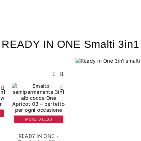
READY IN ONE Smalti 3in1
Precedente
Successivo
MORE IS LESS
1
READY IN ONE -