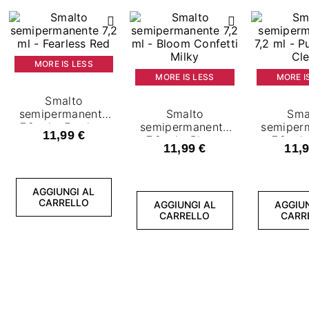
MORE IS LESS
MORE IS LESS
MORE I
Smalto
semipermanente
Smalto
Sma
7,2 ml - Fearless
semipermanente
semiper
11,99 €
Red
7,2 ml - Bloom
7,2 ml 
11,99 €
11,9
Confetti Milky
Spark 
AGGIUNGI AL
CARRELLO
AGGIUNGI AL
AGGIUN
CARRELLO
CARR