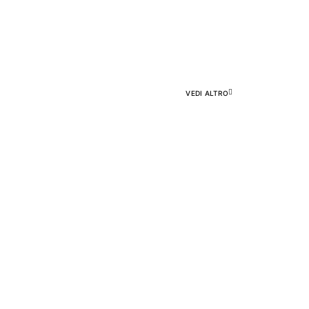
NE
VEDI ALTRO