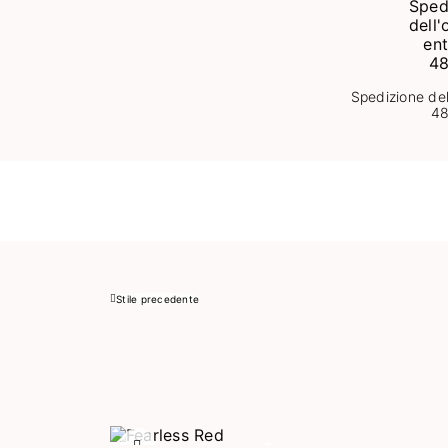
Spedizione del
4
Stile precedente
Precedente