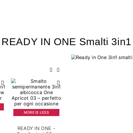
READY IN ONE Smalti 3in1
Precedente
Successivo
MORE IS LESS
1
READY IN ONE -