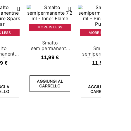
MORE IS LESS
S LESS
MORE IS LESS
Smalto
lto
semipermanente
Smalto
manente
7,2 ml - Inner
semipermanente
11,99 €
- Pure
Flame
7,2 ml - Pink
9 €
11,99 €
Clear
Power Pulse
AGGIUNGI AL
CARRELLO
GI AL
AGGIUNGI AL
ELLO
CARRELLO