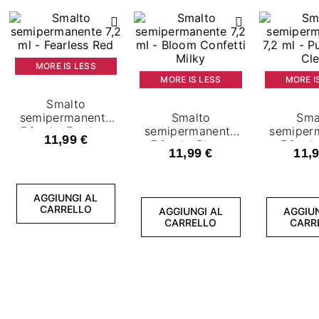
MORE IS LESS
MORE IS LESS
MORE I
Smalto
semipermanente
Smalto
Sma
7,2 ml - Fearless
semipermanente
semiper
11,99 €
Red
7,2 ml - Bloom
7,2 ml 
11,99 €
11,9
Confetti Milky
Spark 
AGGIUNGI AL
CARRELLO
AGGIUNGI AL
AGGIUN
CARRELLO
CARR