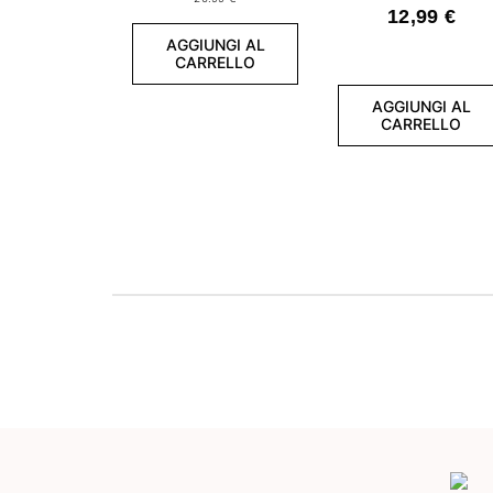
- Smalto
12,99 €
semipermanente
7,2 ml
AGGIUNGI AL
CARRELLO
AGGIUNGI AL
CARRELLO