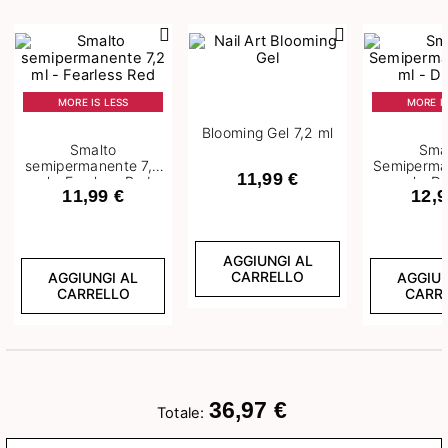
Precedente
Succ
MORE IS LESS
MORE IS
Blooming Gel 7,2 ml
Smalto
Sma
semipermanente 7,2
Semiperma
11,99 €
ml - Fearless Red
ml - D
11,99 €
12,9
AGGIUNGI AL
CARRELLO
AGGIUNGI AL
AGGIUN
CARRELLO
CARR
36,97 €
Totale: