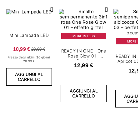
Mini Lampada LED
MORE IS LESS
MORE IS
10,99 €
20,99 €
READY IN ONE - One
Rose Glow 01 -
READY IN 
Prezzo degli ultimi 30 giorni:
Smalto
Apricot 03
20.99 €
12,99 €
semipermanente 7,2
semiperma
12,9
ml
m
AGGIUNGI AL
CARRELLO
AGGIUNGI AL
CARRELLO
AGGIUN
CARR