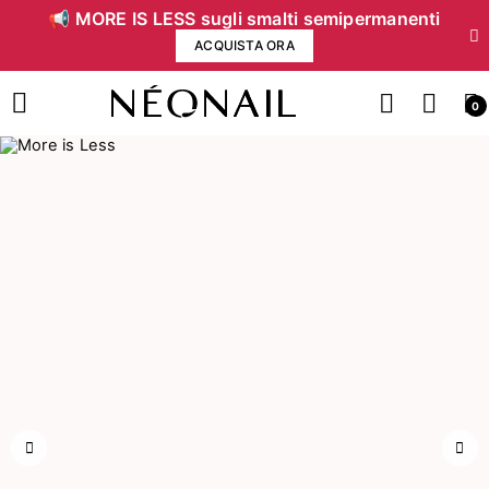
📢 MORE IS LESS sugli smalti semipermanenti
ACQUISTA ORA
0