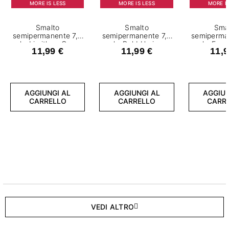
MORE IS LESS
MORE IS LESS
MORE IS
Smalto
Smalto
Sma
semipermanente 7,2
semipermanente 7,2
semiperma
ml - Limitless Green
ml - Bold Horizon
ml - Fear
11,99 €
11,99 €
11,9
AGGIUNGI AL
AGGIUNGI AL
AGGIUN
CARRELLO
CARRELLO
CARR
VEDI ALTRO